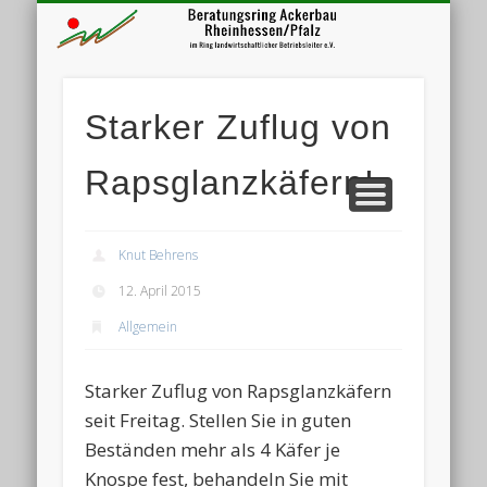
Bera
VERANSTALTUNGEN MITGLIEDSFIRMEN
DER BERATUNGSRING
UNSERE LEISTUNGEN
MITGLIED WERDEN
PROJEKTE
Starker Zuflug von
Rapsglanzkäfern!
Knut Behrens
12. April 2015
Allgemein
Starker Zuflug von Rapsglanzkäfern
seit Freitag. Stellen Sie in guten
Beständen mehr als 4 Käfer je
Knospe fest, behandeln Sie mit