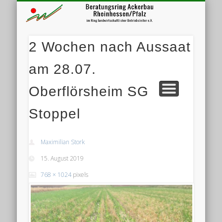
Bera
VERANSTALTUNGEN MITGLIEDSFIRMEN
DER BERATUNGSRING
UNSERE LEISTUNGEN
MITGLIED WERDEN
PROJEKTE
2 Wochen nach Aussaat
am 28.07.
Oberflörsheim SG
Stoppel
Maximilian Stork
15. August 2019
768 × 1024
pixels