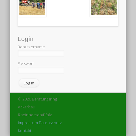
Login
Benutzername
Passwort
© 2026 Beratungsring
Ackerbau
Rheinhessen/Pfalz
Impressum
Datenschutz
Kontakt